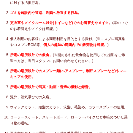
に対する汚損行為。
ゴミを施設内や道路、近隣へ放置する行為。
更衣室やメイクルーム以外(トイレなど)でのお着替えやメイク。
(車の中で
のお着替えやメイクは可能。)
個人利用のお客様による商用利用を目的とする撮影。(※コスプレ写真集
やコスプレROM等、
個人の趣味の範囲内での販売物は可能。
)
所定の場所以外での飲食。
(※開封された飲食物を使用しての撮影をご希
望の方は、当日スタッフにお問い合わせください。)
所定の場所以外でのスプレー類(ヘアスプレー、制汗スプレーなど)やマニ
キュアの使用。
所定の場所以外で写真・動画・音声の撮影と録音。
泥酔、酒気帯びでの入店。
ウィッグカット、頭髪のカット、洗髪、毛染め、カラースプレーの使用。
ローラースケート、スケートボード、ローラーバイクなど車輪のついた乗
り物の運転。