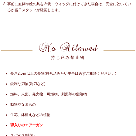
事前に血糊や絵の具を衣装・ウィッグに付けてきた場合は、完全に乾いてい
るか当日スタッフが確認します。
No Allowed
持ち込み禁止物
長さ2.5ｍ以上の長物(持ち込みたい場合は必ずご相談ください。)
鋭利な刃物(剃刀など)
燃料、火薬、発火物、可燃物、劇薬等の危険物
動物やなまもの
生花、鉢植えなどの植物
弾入りのエアーガン
スパイク(鉄製)