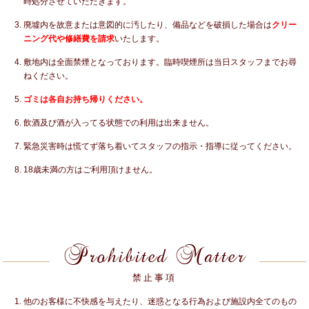
時処分させていただきます。
廃墟内を故意または意図的に汚したり、備品などを破損した場合は
クリー
ニング代や修繕費を請求
いたします。
敷地内は全面禁煙となっております。臨時喫煙所は当日スタッフまでお尋
ねください。
ゴミは各自お持ち帰りください。
飲酒及び酒が入ってる状態での利用は出来ません。
緊急災害時は慌てず落ち着いてスタッフの指示・指導に従ってください。
18歳未満の方はご利用頂けません。
Prohibited Matter
禁止事項
他のお客様に不快感を与えたり、迷惑となる行為および施設内全てのもの