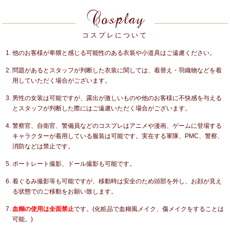
Cosplay
コスプレについて
他のお客様が卑猥と感じる可能性のある衣装や小道具はご遠慮ください。
問題があるとスタッフが判断した衣装に関しては、着替え・羽織物などを着
用していただく場合がございます。
男性の女装は可能ですが、露出が激しいものや他のお客様に不快感を与える
とスタッフが判断した際にはご遠慮いただく場合がございます。
警察官、自衛官、警備員などのコスプレはアニメや漫画、ゲームに登場する
キャラクターが着用している服装は可能です。実在する軍隊、PMC、警察、
消防などは禁止です。
ポートレート撮影、ドール撮影も可能です。
着ぐるみ撮影等も可能ですが、移動時は安全のため頭部を外し、お顔が見え
る状態でのご移動をお願い致します。
血糊の使用は全面禁止
です。(化粧品で血糊風メイク、傷メイクをすることは
可能。)