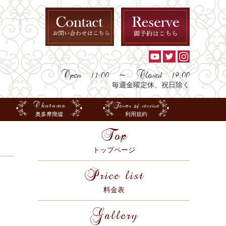
Open 11:00 ～ Closed 19:00
毎週金曜定休、祝日除く
Okutama
Terms of service
奥多摩廃墟
利用規約
Top
トップページ
Price list
料金表
Gallery