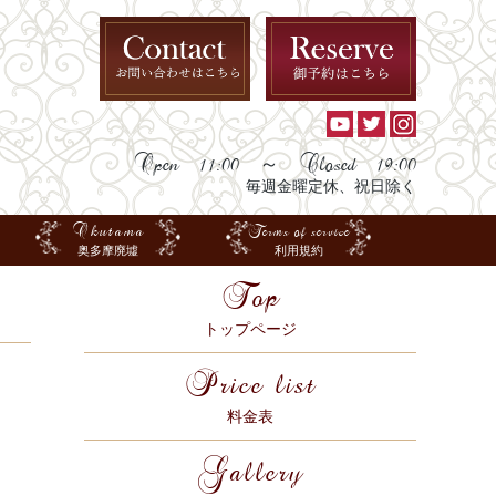
Open 11:00 ～ Closed 19:00
毎週金曜定休、祝日除く
Okutama
Terms of service
奥多摩廃墟
利用規約
Top
トップページ
Price list
料金表
Gallery