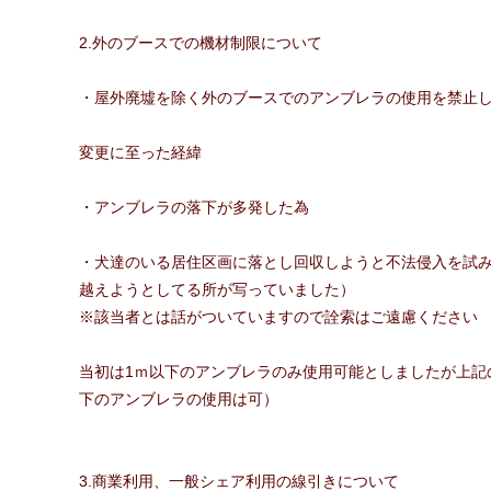
2.外のブースでの機材制限について
・屋外廃墟を除く外のブースでのアンブレラの使用を禁止
変更に至った経緯
・アンブレラの落下が多発した為
・犬達のいる居住区画に落とし回収しようと不法侵入を試
越えようとしてる所が写っていました）
※該当者とは話がついていますので詮索はご遠慮ください
当初は1ｍ以下のアンブレラのみ使用可能としましたが上記
下のアンブレラの使用は可）
3.商業利用、一般シェア利用の線引きについて