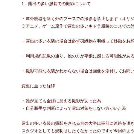
1，露出の多い服装での撮影について
・屋外廃墟を除く外のブースでの撮影を禁止します（オリ
※アニメ、ゲーム原作で露出の多いキャラ服装のコスでの
・露出の多い衣装の場合は必ず羽織物を羽織って移動をお
・利用規約記載の通り、他の方が卑猥に感じる可能性があ
・撮影可能な衣装かわからない場合は画像を添付してお問
変更に至った経緯
・誰が見ても全裸に見える撮影があった為
・自分勝手な判断によって露出対策をしない方がいた為
露出の多い衣装の撮影をされる方の大半は事前に連絡を頂
スタジオとしても規制はしたくなかったのですが今回のよ