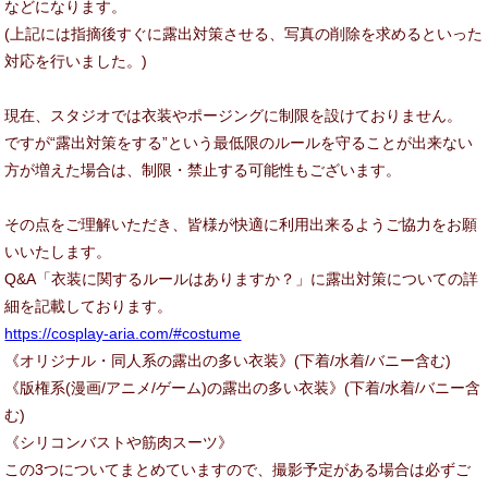
などになります。
(上記には指摘後すぐに露出対策させる、写真の削除を求めるといった
対応を行いました。)
現在、スタジオでは衣装やポージングに制限を設けておりません。
ですが“露出対策をする”という最低限のルールを守ることが出来ない
方が増えた場合は、制限・禁止する可能性もございます。
その点をご理解いただき、皆様が快適に利用出来るようご協力をお願
いいたします。
Q&A「衣装に関するルールはありますか？」に露出対策についての詳
細を記載しております。
https://cosplay-aria.com/#costume
《オリジナル・同人系の露出の多い衣装》(下着/水着/バニー含む)
《版権系(漫画/アニメ/ゲーム)の露出の多い衣装》(下着/水着/バニー含
む)
《シリコンバストや筋肉スーツ》
この3つについてまとめていますので、撮影予定がある場合は必ずご